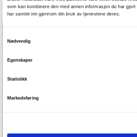
som kan kombinere den med annen informasjon du har gjort ti
har samlet inn gjennom din bruk av tjenestene deres.
Samtykkevalg
Nødvendig
Bestill transport til
firmatur
Egenskaper
Statistikk
Kontakt oss for et uforpliktende
tilbud – vi skreddersyr
transporten etter dine behov.
Markedsføring
Kontakt oss