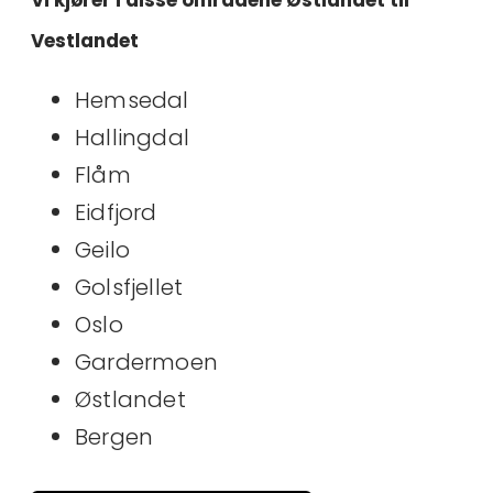
Vi kjører i disse områdene Østlandet til
Vestlandet
Hemsedal
Hallingdal
Flåm
Eidfjord
Geilo
Golsfjellet
Oslo
Gardermoen
Østlandet
Bergen