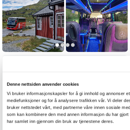
Kontakt Oss
Denne nettsiden anvender cookies
Har du spørsmål, trenger du hjelp, eller
Vi bruker informasjonskapsler for å gi innhold og annonser et 
mediefunksjoner og for å analysere trafikken vår. Vi deler 
vil du utforske hvordan vi kan
bruker nettstedet vårt, med partnerne våre innen sosiale me
samarbeide? Vi er her for å hjelpe. Ta
som kan kombinere den med annen informasjon du har gjort ti
kontakt i dag!
har samlet inn gjennom din bruk av tjenestene deres.