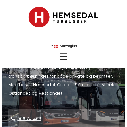
Trygg og komfortabel
transport med Hemsedal
Turbusser, din pålitelige
Norwegian
partner på veien
Vi tilbyr moderne turbuss, minibuss og
transportløsninger for både private og bedrifter.
Med base i Hemsedal, Oslo og Flåm, dekker vi hele
Østlandet og Vestlandet
906 74 466
