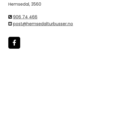
Hemsedal, 3560
906 74 466

post@hemsedalturbusser.no
