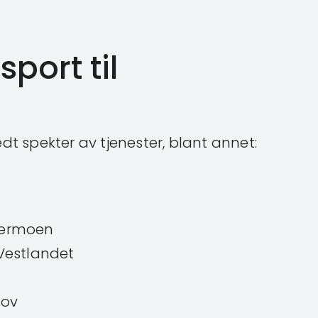
sport til
dt spekter av tjenester, blant annet:
rdermoen
Vestlandet
hov