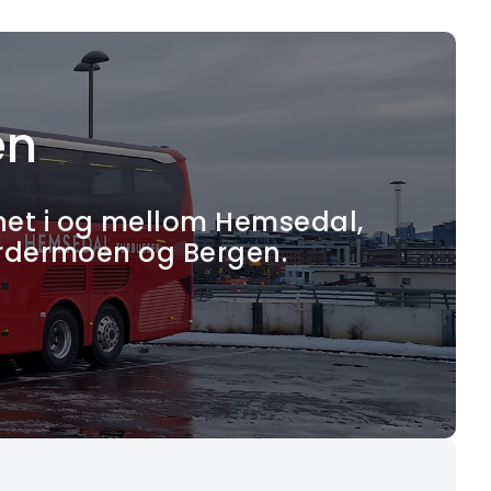
en
nnet i og mellom Hemsedal,
 Gardermoen og Bergen.