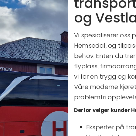
transpor
og Vestl
Vi spesialiserer oss 
Hemsedal, og tilpas
behov. Enten du tren
flyplass, firmaarran
vi for en trygg og kom
Våre moderne kjøretø
problemfri opplevel
Derfor velger kunder 
Eksperter på tr