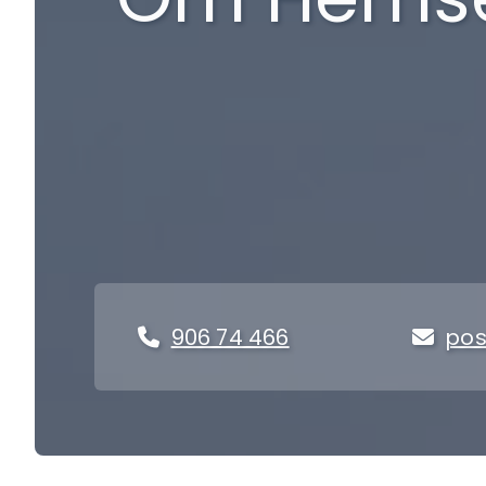
906 74 466
pos

