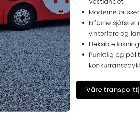
Vestlandet
Moderne busser
Erfarne sjåfører 
vinterføre og la
Fleksible løsnin
Punktlig og pålit
konkurransedykt
Våre transportt