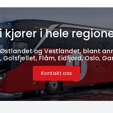
i kjører i hele region
le Østlandet og Vestlandet, blant a
o, Golsfjellet, Flåm, Eidfjord, Oslo,
Kontakt oss