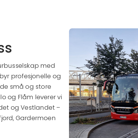
ss
turbusselskap med
tilbyr profesjonelle og
både små og store
o og Flåm leverer vi
ndet og Vestlandet –
idfjord, Gardermoen